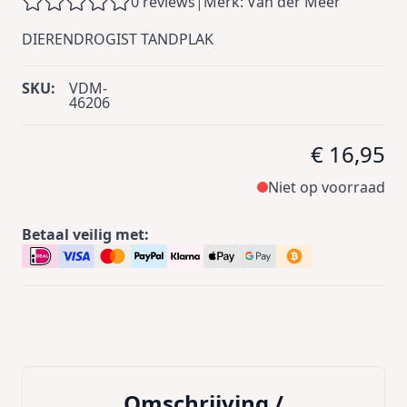
0 reviews
|
Merk: Van der Meer
DIERENDROGIST TANDPLAK
SKU:
VDM-
46206
€ 16,95
Niet op voorraad
Betaal veilig met:
Omschrijving /