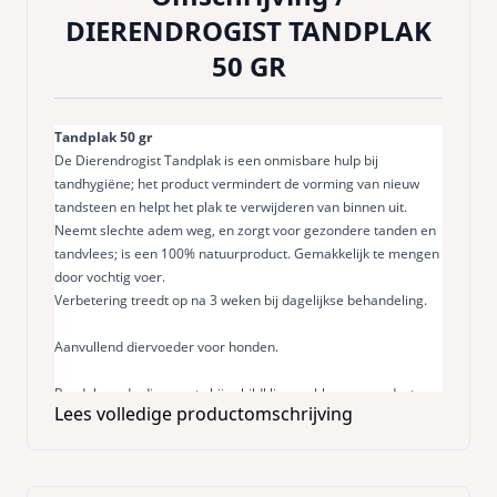
DIERENDROGIST TANDPLAK
50 GR
Tandplak 50 gr
De Dierendrogist Tandplak is een onmisbare hulp bij
tandhygiëne; het product vermindert de vorming van nieuw
tandsteen en helpt het plak te verwijderen van binnen uit.
Neemt slechte adem weg, en zorgt voor gezondere tanden en
tandvlees; is een 100% natuurproduct. Gemakkelijk te mengen
door vochtig voer.
Verbetering treedt op na 3 weken bij dagelijkse behandeling.
Aanvullend diervoeder voor honden.
Raadpleeg de dierenarts bij schildklier problemen, product
Lees volledige productomschrijving
bevat jodium.
Dosering per dag:
Kat/kleine hond: