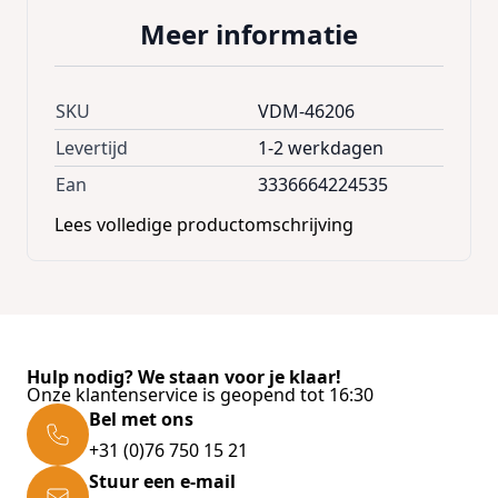
1/2-1 lepeltje
Meer informatie
Middelgrote hond:
1-2 lepeltjes
Grote hond:
2-3 lepeltjes
SKU
VDM-46206
Levertijd
1-2 werkdagen
Samenstelling:
Bruinwieren
Ean
3336664224535
Lees volledige productomschrijving
Analytische bestanddelen:
Kelp gemalen per 100 gram: natrium 6,25g, eiwit 13,0 g, vet
1.3 g, koolhydraat 12,0 g. 242 kC/1013kj.
Inhoud: 50 gram
Hulp nodig? We staan voor je klaar!
Onze klantenservice is geopend tot 16:30
Bel met ons
+31 (0)76 750 15 21
Stuur een e-mail