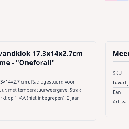
/wandklok 17.3x14x2.7cm -
Meer
ime - "Oneforall"
SKU
7,3×14×2,7 cm). Radiogestuurd voor
Leverti
muur, met temperatuurweergave. Strak
Ean
rkt op 1×AA (niet inbegrepen). 2 jaar
Art_val