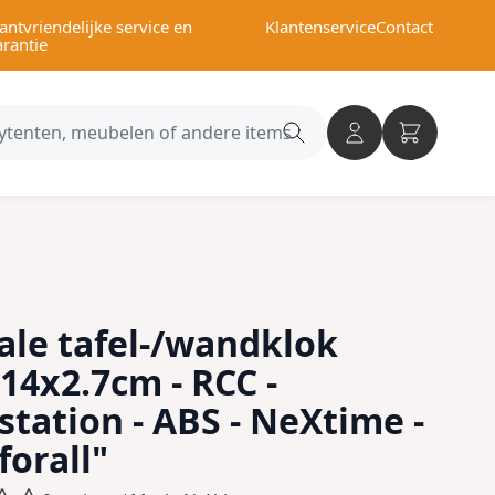
antvriendelijke service en
Klantenservice
Contact
arantie
Search
category
ale tafel-/wandklok
14x2.7cm - RCC -
tation - ABS - NeXtime -
forall"