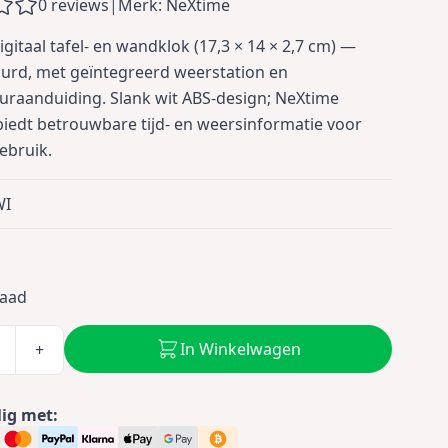
0 reviews
|
Merk: NeXtime
gitaal tafel- en wandklok (17,3 × 14 × 2,7 cm) —
urd, met geïntegreerd weerstation en
raanduiding. Slank wit ABS-design; NeXtime
biedt betrouwbare tijd- en weersinformatie voor
gebruik.
WI
0
raad
In Winkelwagen
+
lig met: