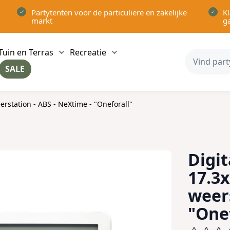
Partytenten voor de particuliere en zakelijke
Kl
markt
g
Tuin en Terras
Recreatie
ow submenu for Partytenten category
Show submenu for Tuin en Terras category
Show submenu for Recreatie 
SALE
ow submenu for Voor in Huis category
erstation - ABS - NeXtime - "Oneforall"
Digit
17.3x
weers
"One