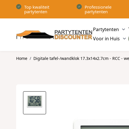
Ga naar de inhoud
Top kwaliteit
Professionele
partytenten
partytenten
Partytenten
Sh
Voor in Huis
Sh
Home
/
Digitale tafel-/wandklok 17.3x14x2.7cm - RCC - we