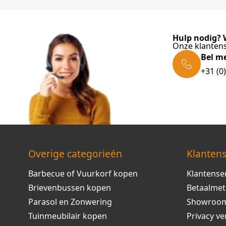
Hulp nodig? W
Onze klantens
Bel m
+31 (0
Overige categorieén
Klantens
Barbecue of Vuurkorf kopen
Klantense
Brievenbussen kopen
Betaalme
Parasol en Zonwering
Showroo
Tuinmeubilair kopen
Privacy ve