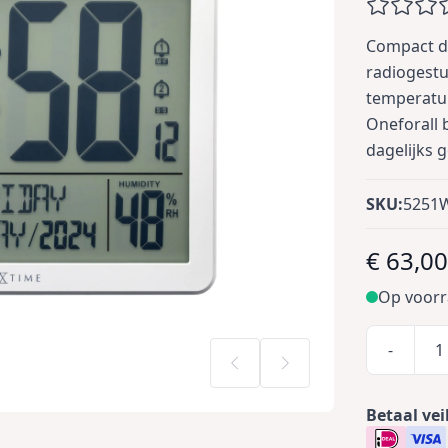
Compact di
radiogestu
temperatuu
Oneforall 
dagelijks 
SKU:
5251
€ 63,0
Op voor
-
Betaal vei