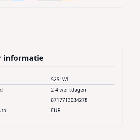
 informatie
5251WI
jd
2-4 werkdagen
8717713034278
uta
EUR