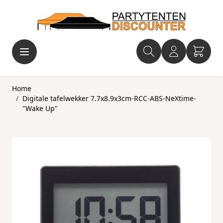
Ga naar de inhoud
Home
/
Digitale tafelwekker 7.7x8.9x3cm-RCC-ABS-NeXtime-
"Wake Up"