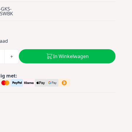
-GKS-
BSWBK
raad
In Winkelwagen
+
lig met: