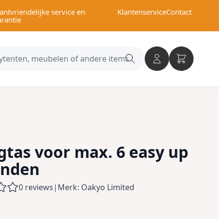
antvriendelijke service en
Klantenservice
Contact
arantie
Search
category
gtas voor max. 6 easy up
anden
0 reviews
|
Merk: Oakyo Limited