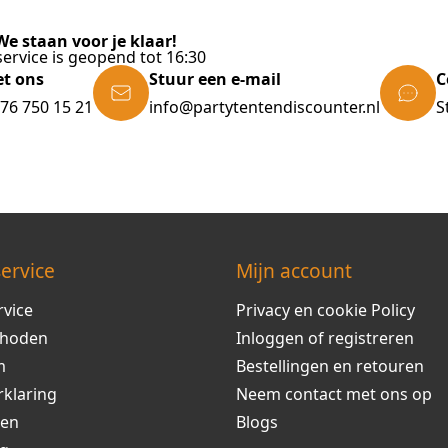
e staan voor je klaar!
ervice is geopend tot 16:30
et ons
Stuur een e-mail
C
)76 750 15 21
info@partytentendiscounter.nl
S
ervice
Mijn account
rvice
Privacy en cookie Policy
thoden
Inloggen of registreren
m
Bestellingen en retouren
rklaring
Neem contact met ons op
ren
Blogs