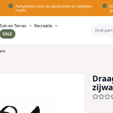
Partytenten voor de particuliere en zakelijke
Kl
markt
g
Tuin en Terras
Recreatie
ow submenu for Partytenten category
Show submenu for Tuin en Terras category
Show submenu for Recreatie 
SALE
ow submenu for Voor in Huis category
tent
Draa
zijw