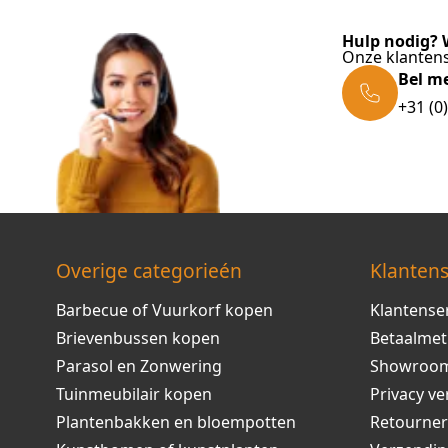
Hulp nodig? W
Onze klantens
Bel m
+31 (0
Overige categorieén
Klantens
Barbecue of Vuurkorf kopen
Klantense
Brievenbussen kopen
Betaalme
Parasol en Zonwering
Showroo
Tuinmeubilair kopen
Privacy ve
Plantenbakken en bloempotten
Retourne