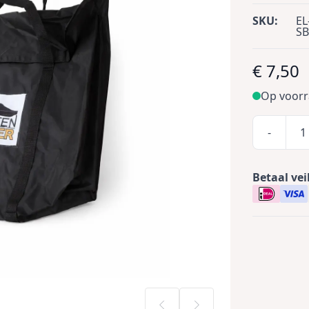
SKU:
EL
S
€ 7,50
Op voor
-
Betaal vei