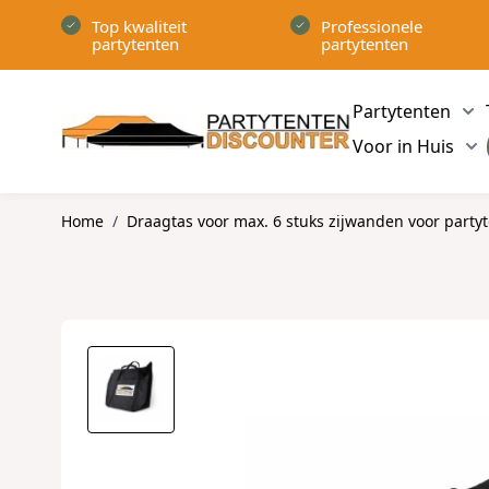
Ga naar de inhoud
Top kwaliteit
Professionele
partytenten
partytenten
Partytenten
Sh
Voor in Huis
Sh
Home
/
Draagtas voor max. 6 stuks zijwanden voor party