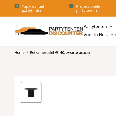
Ga naar de inhoud
Top kwaliteit
Professionele
partytenten
partytenten
Partytenten
Sh
Voor in Huis
Sh
Home
/
Eetkamertafel Ø140, zwarte acacia