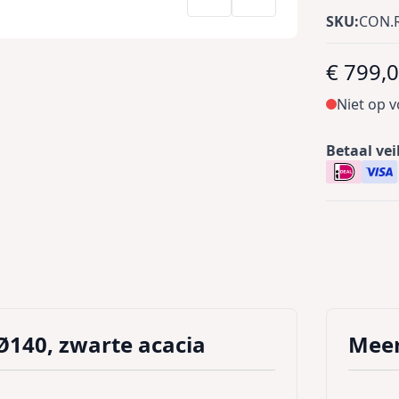
SKU:
CON.R
€ 799,
Niet op 
Betaal vei
Ø140, zwarte acacia
Meer