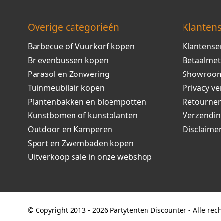
Overige categorieén
Klantens
Barbecue of Vuurkorf kopen
Klantense
Brievenbussen kopen
Betaalme
Parasol en Zonwering
Showroo
Tuinmeubilair kopen
Privacy ve
Plantenbakken en bloempotten
Retourne
Kunstbomen of kunstplanten
Verzendi
Outdoor en Kamperen
Disclaime
Sport en Zwembaden kopen
Uitverkoop sale in onze webshop
© Copyright 2013 - 2026 Partytenten Discounter - Alle re