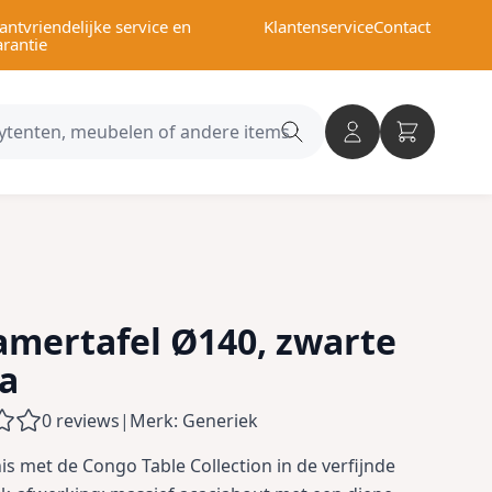
antvriendelijke service en
Klantenservice
Contact
arantie
Search
category
amertafel Ø140, zwarte
ia
0 reviews
|
Merk: Generiek
s met de Congo Table Collection in de verfijnde