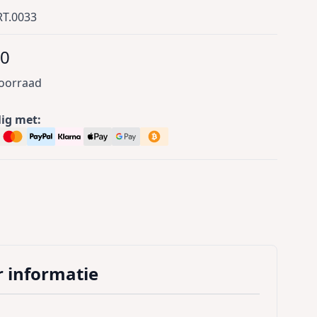
T.0033
00
voorraad
lig met:
 informatie