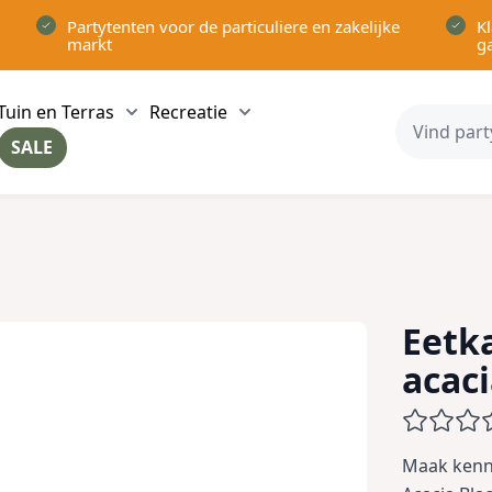
Partytenten voor de particuliere en zakelijke
Kl
markt
g
Tuin en Terras
Recreatie
ow submenu for Partytenten category
Show submenu for Tuin en Terras category
Show submenu for Recreatie 
SALE
ow submenu for Voor in Huis category
Eetk
acac
Maak kenni