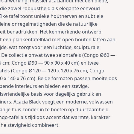
ck-afwerking: massief acaciahout met een diepe,
 die zowel robuustheid als elegante eenvoud
 Elke tafel toont unieke houtnerven en subtiele
 kleine onregelmatigheden die de natuurlijke
iteit benadrukken. Het kenmerkende ontwerp
 een plankentafelblad met open houten latten aan
jde, wat zorgt voor een luchtige, sculpturale
g. De collectie omvat twee salontafels (Congo Ø60 —
45 cm; Congo Ø90 — 90 x 90 x 40 cm) en twee
fels (Congo Ø120 — 120 x 120 x 76 cm; Congo
 x 140 x 76 cm). Beide formaten passen moeiteloos
opende interieurs en bieden een stevige,
vriendelijke basis voor dagelijks gebruik en
diners. Acacia Black voegt een moderne, volwassen
aan je huis zonder in te boeten op duurzaamheid.
ngo-tafel als tijdloos accent dat warmte, karakter
che stevigheid combineert.