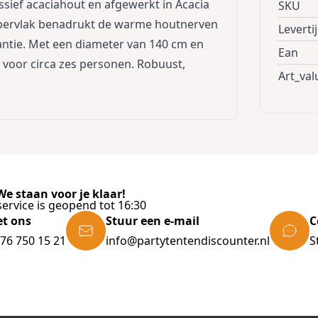
ief acaciahout en afgewerkt in Acacia
SKU
 oppervlak benadrukt de warme houtnerven
Leverti
antie. Met een diameter van 140 cm en
Ean
t voor circa zes personen. Robuust,
Art_val
e staan voor je klaar!
ervice is geopend tot 16:30
et ons
Stuur een e-mail
C
)76 750 15 21
info@partytentendiscounter.nl
S