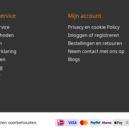
ervice
Mijn account
rvice
Privacy en cookie Policy
thoden
Inloggen of registreren
m
Bestellingen en retouren
rklaring
Neem contact met ons op
ren
Blogs
ng
r
chten voorbehouden.