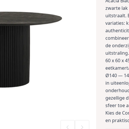
Acacia Bla
zwarte lak
uitstraalt.
variaties:
authentic
combineert
de onderzi
uitstralin
60 x 60 x 
eetkamerta
Ø140 — 140
in uiteenl
onderhouds
gezellige 
sfeer toe 
Kies de Co
en praktis