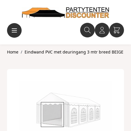
Ga naar de inhoud
Home
/
Eindwand PVC met deuringang 3 mtr breed BEIGE