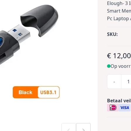
Elough- 3 I
Smart Memo
Pc Laptop 
SKU:
€ 12,0
Op voor
-
Betaal vei