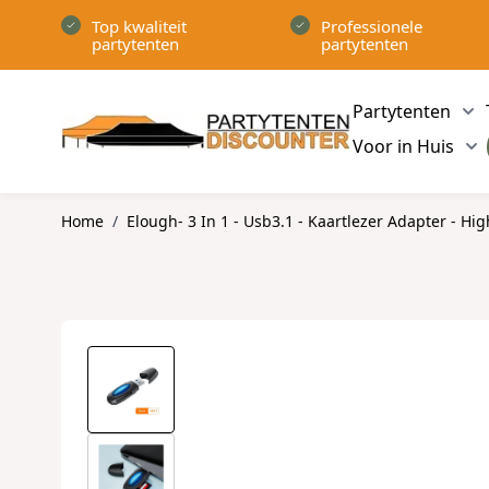
Ga naar de inhoud
Top kwaliteit
Professionele
partytenten
partytenten
Partytenten
Sh
Voor in Huis
Sh
Home
/
Elough- 3 In 1 - Usb3.1 - Kaartlezer Adapter - Hi