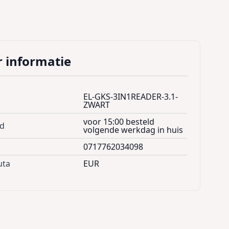
 informatie
EL-GKS-3IN1READER-3.1-
ZWART
voor 15:00 besteld
jd
volgende werkdag in huis
0717762034098
uta
EUR