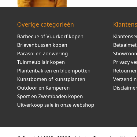
Overige categorieén
Klantens
Barbecue of Vuurkorf kopen
Klantense
Brievenbussen kopen
Betaalme
Parasol en Zonwering
Showroo
Tuinmeubilair kopen
Privacy ve
Plantenbakken en bloempotten
Retourne
Kunstbomen of kunstplanten
Verzendi
Outdoor en Kamperen
Disclaime
Sport en Zwembaden kopen
Uitverkoop sale in onze webshop