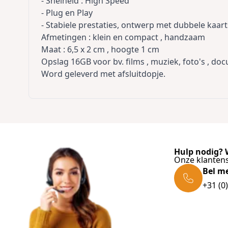
- Snelheid : High Speed
- Plug en Play
- Stabiele prestaties, ontwerp met dubbele kaart
Afmetingen : klein en compact , handzaam
Maat : 6,5 x 2 cm , hoogte 1 cm
Opslag 16GB voor bv. films , muziek, foto's , do
Word geleverd met afsluitdopje.
Hulp nodig? W
Onze klantens
Bel m
+31 (0