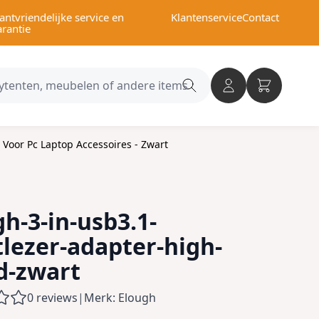
antvriendelijke service en
Klantenservice
Contact
arantie
Search
category
 Voor Pc Laptop Accessoires - Zwart
h-3-in-usb3.1-
tlezer-adapter-high-
d-zwart
0 reviews
|
Merk: Elough