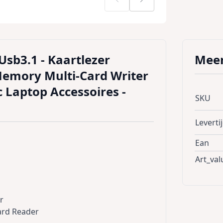
 Usb3.1 - Kaartlezer
Meer
Memory Multi-Card Writer
c Laptop Accessoires -
SKU
Leverti
Ean
Art_val
r
ard Reader