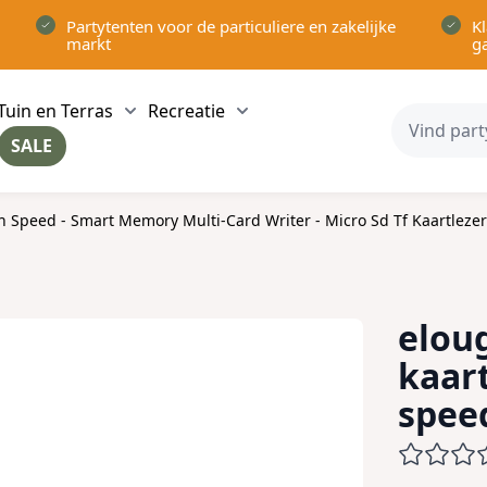
Partytenten voor de particuliere en zakelijke
Kl
markt
g
Tuin en Terras
Recreatie
ow submenu for Partytenten category
Show submenu for Tuin en Terras category
Show submenu for Recreatie 
SALE
ow submenu for Voor in Huis category
gh Speed - Smart Memory Multi-Card Writer - Micro Sd Tf Kaartlezer
eloug
kaar
spee