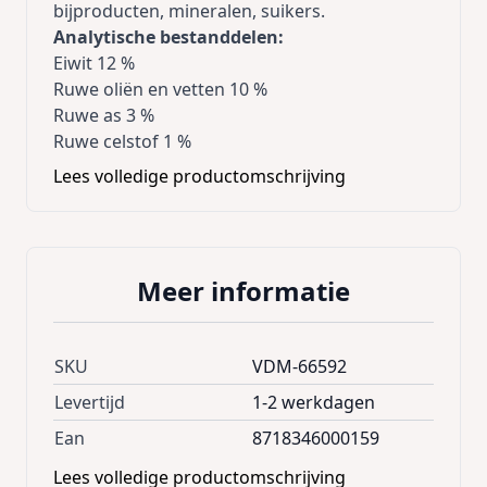
bijproducten, mineralen, suikers.
Analytische bestanddelen:
Eiwit 12 %
Ruwe oliën en vetten 10 %
Ruwe as 3 %
Ruwe celstof 1 %
Toevoegingsmiddelen (per kg):
Lees volledige productomschrijving
Antioxidanten
Kleurstoffen
Nutritionele Toevoegingsmiddelen (per kg):
Vitamine A 5000 IU
Meer informatie
Vitamine D3 500 IU
Vitamine E 50 mg
Koper 1,8 mg
SKU
VDM-66592
Inhoud:
10 kg
Levertijd
1-2 werkdagen
Ean
8718346000159
Lees volledige productomschrijving