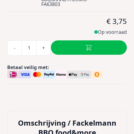
FA63803
€ 3,75
Op voorraad
-
+
Betaal veilig met:
Omschrijving /
Fackelmann
BBQ food&more