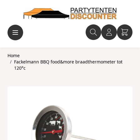
Ga naar de inhoud
Home
/
Fackelmann BBQ food&more braadthermometer tot
120°c