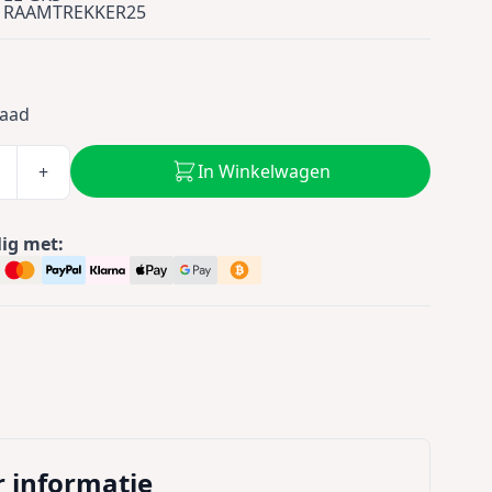
RAAMTREKKER25
0
raad
In Winkelwagen
+
lig met:
 informatie