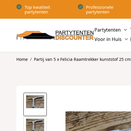
Ga naar de inhoud
Top kwaliteit
Professionele
partytenten
partytenten
Partytenten
Sh
Voor in Huis
Sh
Home
/
Partij van 5 x Felicia Raamtrekker kunststof 25 cm