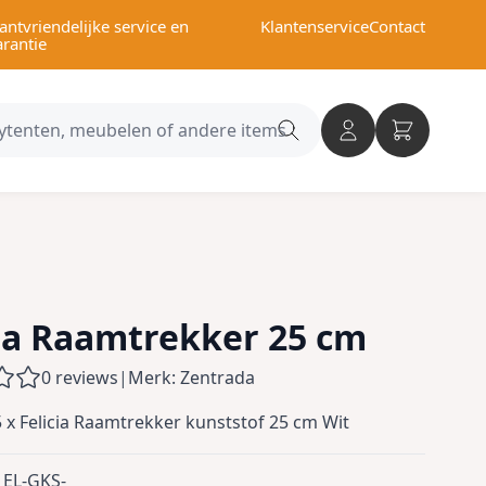
antvriendelijke service en
Klantenservice
Contact
arantie
Search
category
cia Raamtrekker 25 cm
0 reviews
|
Merk: Zentrada
 5 x Felicia Raamtrekker kunststof 25 cm Wit
EL-GKS-