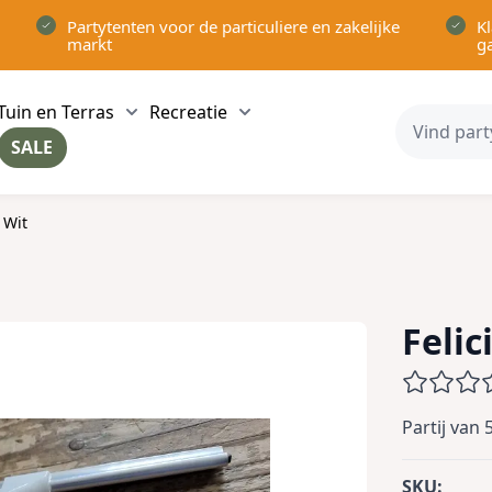
Partytenten voor de particuliere en zakelijke
Kl
markt
g
Tuin en Terras
Recreatie
ow submenu for Partytenten category
Show submenu for Tuin en Terras category
Show submenu for Recreatie 
SALE
ow submenu for Voor in Huis category
 Wit
Feli
Partij van
SKU: