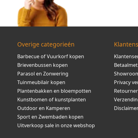
Overige categorieén
Klantens
Barbecue of Vuurkorf kopen
Klantense
Brievenbussen kopen
Betaalme
Parasol en Zonwering
Showroo
Tuinmeubilair kopen
Privacy ve
Plantenbakken en bloempotten
Retourne
Kunstbomen of kunstplanten
Verzendi
Outdoor en Kamperen
Disclaime
Sport en Zwembaden kopen
Uitverkoop sale in onze webshop