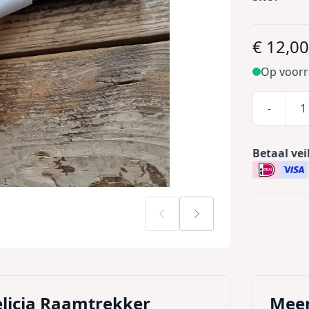
€ 12,0
Op voor
-
Betaal vei
Felicia Raamtrekker
Meer