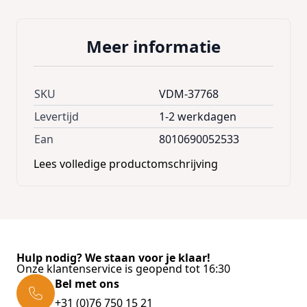
voederplank op een zonnige en windarme
plaats, liefst daar waar U ze vanachter het
Meer informatie
vensterraam in het oog kan houden. Zorg
ervoor dat er een afdakje boven de
voederplank is, zodat het voeder niet nat
SKU
VDM-37768
wordt of verdwijnt onder een sneeuwbui.
Levertijd
1-2 werkdagen
Verder is het ook niet interessant de
Ean
8010690052533
voederplank dicht bij grote bomen,
Lees volledige productomschrijving
tuinhuisjes, pergola's etc. te plaatsen waar
katten kunnen afspringen.
Hulp nodig? We staan voor je klaar!
Onze klantenservice is geopend tot 16:30
Bel met ons
+31 (0)76 750 15 21