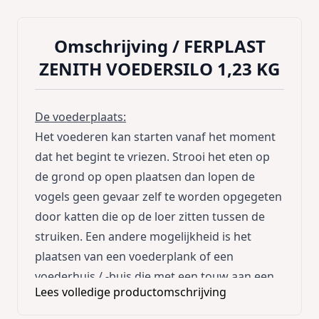
Omschrijving /
FERPLAST
ZENITH VOEDERSILO 1,23 KG
De voederplaats:
Het voederen kan starten vanaf het moment
dat het begint te vriezen. Strooi het eten op
de grond op open plaatsen dan lopen de
vogels geen gevaar zelf te worden opgegeten
door katten die op de loer zitten tussen de
struiken. Een andere mogelijkheid is het
plaatsen van een voederplank of een
voederhuis / -buis die met een touw aan een
Lees volledige productomschrijving
tak vast hangt. Daar kunnen de katten enkel
maar met veel smaak naar opkijken. Plaats de