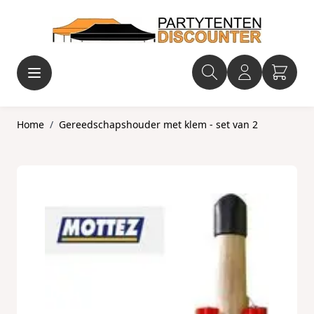
Ga naar de inhoud
Home
/
Gereedschapshouder met klem - set van 2