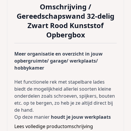
Omschrijving /
Gereedschapswand 32-delig
Zwart Rood Kunststof
Opbergbox
Meer organisatie en overzicht in jouw
opbergruimte/ garage/ werkplaats/
hobbykamer
Het functionele rek met stapelbare lades
biedt de mogelijkheid allerlei soorten kleine
onderdelen zoals schroeven, spijkers, bouten
etc. op te bergen, zo heb je ze altijd direct bij
de hand.
Op deze manier
houdt je jouw werkplaats
op orde
en hoef je niet meer te zoeken. Je
Lees volledige productomschrijving