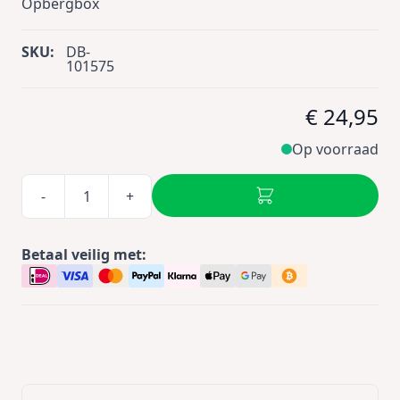
Opbergbox
SKU:
DB-
101575
€ 24,95
Op voorraad
-
+
Betaal veilig met: