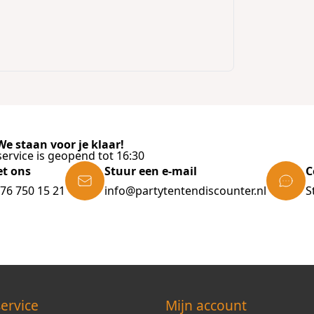
e staan voor je klaar!
ervice is geopend tot 16:30
et ons
Stuur een e-mail
C
)76 750 15 21
info@partytentendiscounter.nl
S
ervice
Mijn account