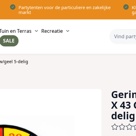
Partytenten voor de particuliere en zakelijke
Kl
markt
g
Tuin en Terras
Recreatie
ow submenu for Partytenten category
Show submenu for Tuin en Terras category
Show submenu for Recreatie 
SALE
ow submenu for Voor in Huis category
w/geel 5-delig
Geri
X 43
delig