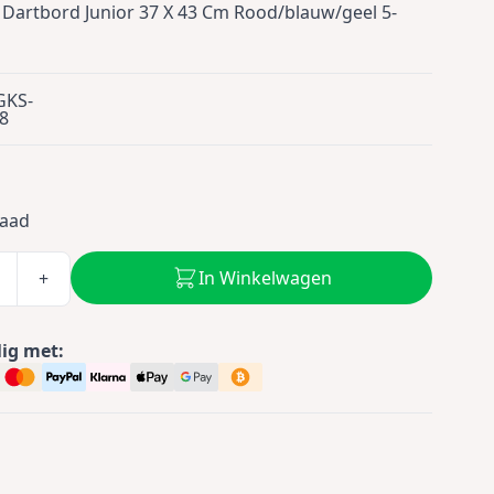
Dartbord Junior 37 X 43 Cm Rood/blauw/geel 5-
GKS-
8
raad
In Winkelwagen
+
lig met: