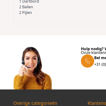
1 Dartbord
2 Ballen
2 Pijlen
Hulp nodig? W
Onze klantens
Bel m
+31 (0
Overige categorieén
Klantens