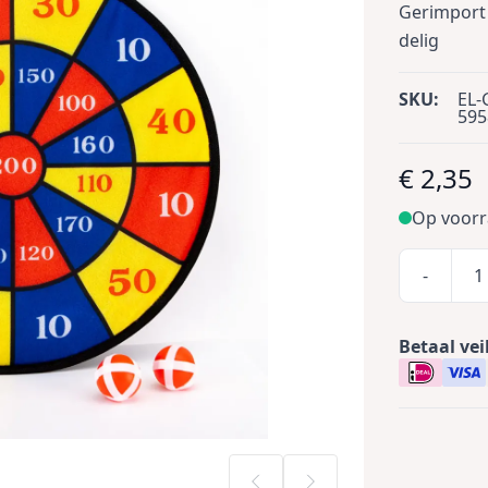
Gerimport 
delig
SKU:
EL-
595
€ 2,35
Op voor
-
Betaal vei