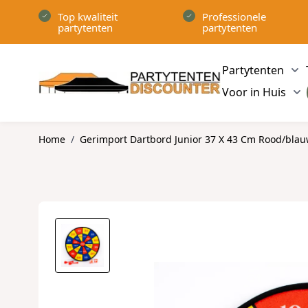
Ga naar de inhoud
Top kwaliteit
Professionele
partytenten
partytenten
Partytenten
Sh
Voor in Huis
Sh
Home
/
Gerimport Dartbord Junior 37 X 43 Cm Rood/blau