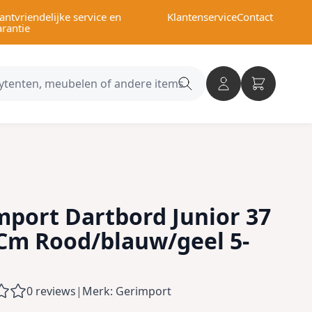
antvriendelijke service en
Klantenservice
Contact
arantie
Search
category
mport Dartbord Junior 37
 Cm Rood/blauw/geel 5-
0 reviews
|
Merk: Gerimport