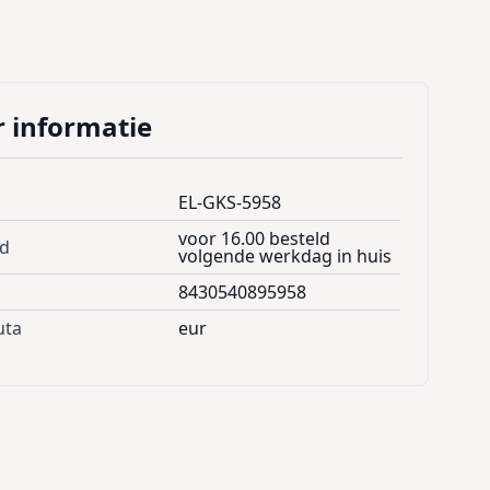
 informatie
EL-GKS-5958
voor 16.00 besteld
jd
volgende werkdag in huis
8430540895958
uta
eur