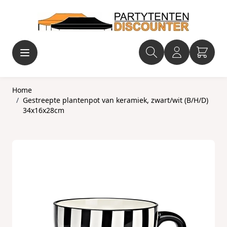
Ga naar de inhoud
Home
/
Gestreepte plantenpot van keramiek, zwart/wit (B/H/D)
34x16x28cm