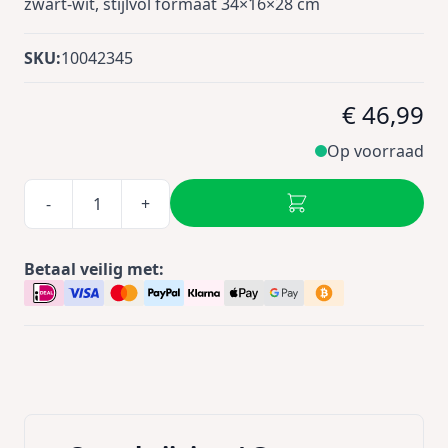
zwart‑wit, stijlvol formaat 34×16×28 cm
SKU:
10042345
€ 46,99
Op voorraad
-
+
Betaal veilig met: