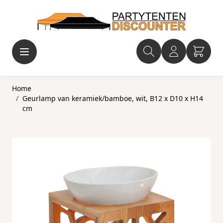
Ga naar de inhoud
Home
/
Geurlamp van keramiek/bamboe, wit, B12 x D10 x H14
cm