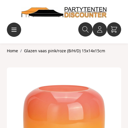
Ga naar de inhoud
Home
/
Glazen vaas pink/roze (B/H/D) 15x14x15cm