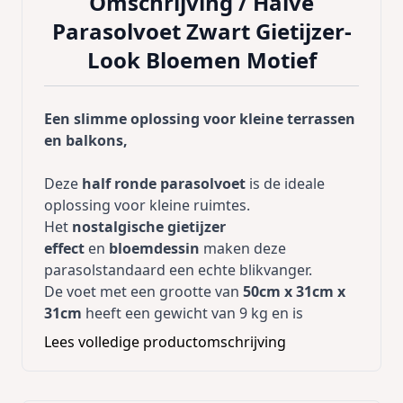
Omschrijving /
Halve
Parasolvoet Zwart Gietijzer-
Look Bloemen Motief
Een slimme oplossing voor kleine terrassen
en balkons,
Deze
half ronde parasolvoet
is de ideale
oplossing voor kleine ruimtes.
Het
nostalgische gietijzer
effect
en
bloemdessin
maken deze
parasolstandaard een echte blikvanger.
De voet met een grootte van
50cm x 31cm x
31cm
heeft een gewicht van 9 kg en is
daarom uiterst
stevig
.
Lees volledige productomschrijving
Geschikt voor parasols van maximaal
3.04m/10 ft.