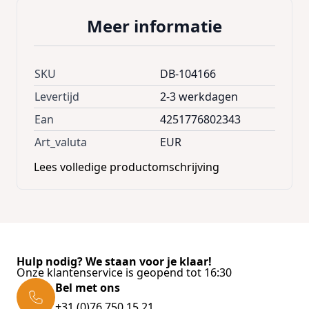
Technische gegevens:
Meer informatie
- Materiaal: Polyethyleen / Beton
- Afmetingen: 50cm x 31cm x 31cm
- Voet dikte: 6cm
SKU
DB-104166
- Vorm: Halfrond
- Gewicht: 9kg
Levertijd
2-3 werkdagen
- Kleur: Zwart
Ean
4251776802343
Art_valuta
EUR
- PARASOL NIET INBEGREPEN IN DE
LEVERINGSOMVANG
Lees volledige productomschrijving
Hulp nodig? We staan voor je klaar!
Onze klantenservice is geopend tot 16:30
Bel met ons
+31 (0)76 750 15 21