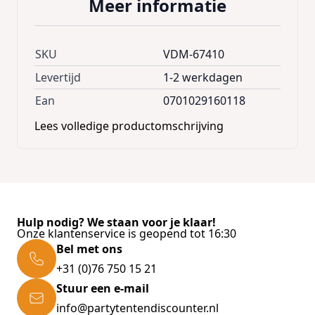
Meer informatie
verzorgen: wrijving van het materiaal langs de
tanden helpt bacteriën en tandplak te
verminderen en het gebit gezond te houden.
SKU
VDM-67410
Let op: wordt assorti geleverd! Geen
Levertijd
1-2 werkdagen
kleurkeuze mogelijk.
Ean
0701029160118
Lees volledige productomschrijving
- Extra groot flostouw voor de hond, wel een
meter lang!
- Met een knoop aan elk uiteinde
- Leuk om lekker mee te stoeien en te spelen
Hulp nodig? We staan voor je klaar!
- Helpt het gebit te verzorgen en tandplak te
Onze klantenservice is geopend tot 16:30
Bel met ons
verminderen
+31 (0)76 750 15 21
- Wordt assorti geleverd
Stuur een e-mail
info@partytentendiscounter.nl
Lengte: 101 cm