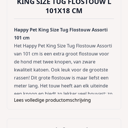
KING SIZE TUG FLOSTOUW L
101X18 CM
Happy Pet King Size Tug Flostouw Assorti
101 cm
Het Happy Pet King Size Tug Flostouw Assorti
van 101 cm is een extra groot flostouw voor
de hond met twee knopen, van zware
kwaliteit katoen. Ook leuk voor de grootste
rassen! Dit grote flostouw is maar liefst een
meter lang. Het touw heeft aan elk uiteinde
een knoop en biedt zo lekker veel houvast: zo
Lees volledige productomschrijving
kun je ook samen met jouw hond met het
touw stoeien, maar kan jouw hond ook
samen met andere honden met dit touw
spelen. Het touw helpt bovendien het gebit te