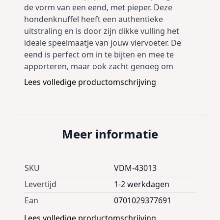
de vorm van een eend, met pieper. Deze
hondenknuffel heeft een authentieke
uitstraling en is door zijn dikke vulling het
ideale speelmaatje van jouw viervoeter. De
eend is perfect om in te bijten en mee te
apporteren, maar ook zacht genoeg om
lekker mee te knuffelen. Met een leuk,
Lees volledige productomschrijving
authentiek geluid voor nog meer speelplezier!
- Leuk hondenspeelgoed in de vorm van een
eend
Meer informatie
- Zacht maar wel stevig gevuld, en dus
geschikt om mee te knuffelen maar ook om
mee te spelen
SKU
VDM-43013
- Met geluid
- Verkrijgbaar in twee maten
Levertijd
1-2 werkdagen
Ean
0701029377691
Afmeting: 24 cm
Lees volledige productomschrijving