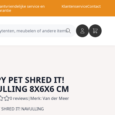
antvriendelijke service en
Klantenservice
Contact
arantie
Search
category
Y PET SHRED IT!
LLING 8X6X6 CM
0 reviews
|
Merk: Van der Meer
 SHRED IT! NAVULLING