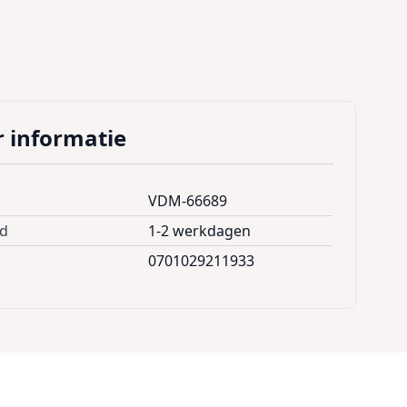
 informatie
VDM-66689
jd
1-2 werkdagen
0701029211933