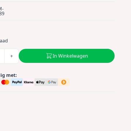
M-
89
raad
In Winkelwagen
+
lig met: