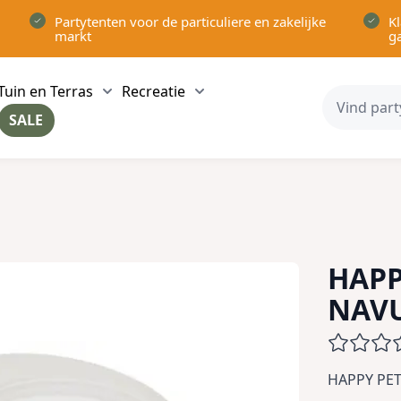
Partytenten voor de particuliere en zakelijke
Kl
markt
g
Tuin en Terras
Recreatie
ow submenu for Partytenten category
Show submenu for Tuin en Terras category
Show submenu for Recreatie 
SALE
ow submenu for Voor in Huis category
HAPP
NAVU
HAPPY PET