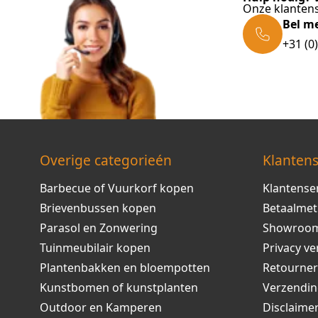
Onze klantens
Bel m
+31 (0
Overige categorieén
Klantens
Barbecue of Vuurkorf kopen
Klantense
Brievenbussen kopen
Betaalme
Parasol en Zonwering
Showroo
Tuinmeubilair kopen
Privacy ve
Plantenbakken en bloempotten
Retourne
Kunstbomen of kunstplanten
Verzendi
Outdoor en Kamperen
Disclaime