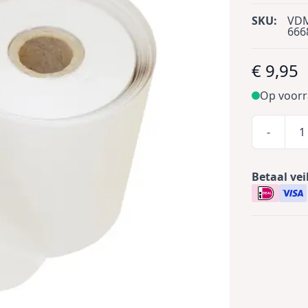
SKU:
VD
666
€ 9,95
Op voor
-
Betaal vei