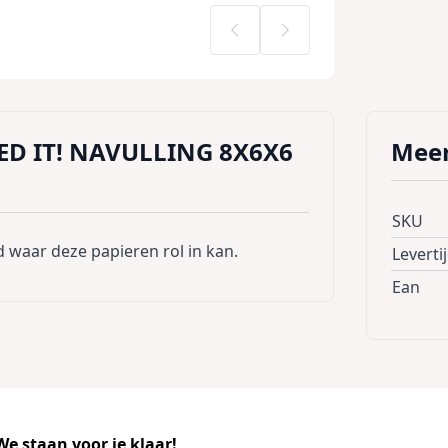
ED IT! NAVULLING 8X6X6
Meer
SKU
d waar deze papieren rol in kan.
Leverti
Ean
e staan voor je klaar!