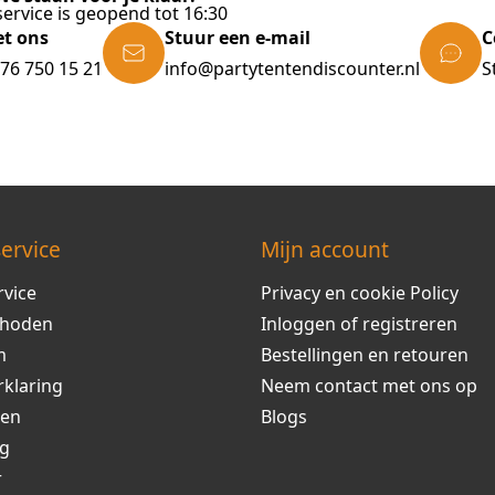
ervice is geopend tot 16:30
et ons
Stuur een e-mail
C
)76 750 15 21
info@partytentendiscounter.nl
S
ervice
Mijn account
rvice
Privacy en cookie Policy
thoden
Inloggen of registreren
m
Bestellingen en retouren
rklaring
Neem contact met ons op
ren
Blogs
ng
r