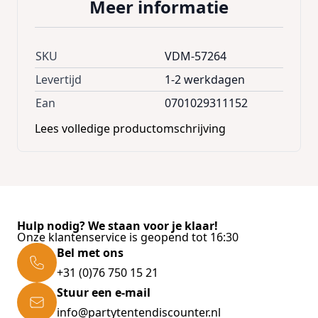
Meer informatie
konijn tot cavia!
- Leuk, natuurlijk speelgoed voor konijnen
SKU
VDM-57264
- Geheel gemaakt van wilg, zonder plastic of
andere onnatuurlijke materialen
Levertijd
1-2 werkdagen
- Veilig om aan te knagen
Ean
0701029311152
- Gaat verveling tegen
Lees volledige productomschrijving
- Helpt bij het afslijten van de tanden
Afmetingen: 9,5 x 9,5 x 9,5 cm
Hulp nodig? We staan voor je klaar!
Onze klantenservice is geopend tot 16:30
Bel met ons
+31 (0)76 750 15 21
Stuur een e-mail
info@partytentendiscounter.nl