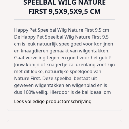
SPEELBAL WILG NATURE
FIRST 9,5X9,5X9,5 CM
Happy Pet Speelbal Wilg Nature First 9,5 cm
De Happy Pet Speelbal Wilg Nature First 9,5
cm is leuk natuurlijk speelgoed voor konijnen
en knaagdieren gemaakt van wilgentakken.
Gaat verveling tegen en goed voor het gebit!
Jouw konijn of knagertje zal urenlang zoet zijn
met dit leuke, natuurlijke speelgoed van
Nature First. Deze speelbal bestaat uit
geweven wilgentakken en wilgenblad en is
dus 100% veilig. Hierdoor is de bal ideaal om
mee te gooien, te rollen en om lekker aan te
Lees volledige productomschrijving
knagen: dit gaat verveling tegen en helpt bij
een correcte afslijting van de tanden. De
wilgenbal is verkrijgbaar in verschillende
maten, dus geschikt voor ieder dier, van