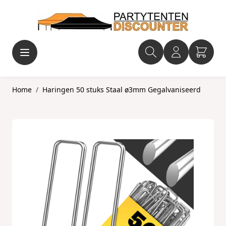
Ga naar de inhoud
Home
/
Haringen 50 stuks Staal ø3mm Gegalvaniseerd