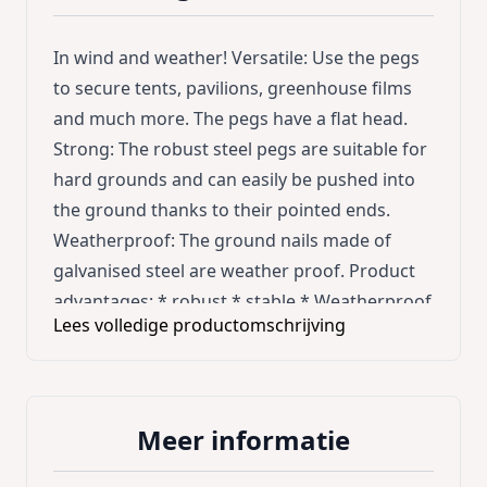
In wind and weather! Versatile: Use the pegs
to secure tents, pavilions, greenhouse films
and much more. The pegs have a flat head.
Strong: The robust steel pegs are suitable for
hard grounds and can easily be pushed into
the ground thanks to their pointed ends.
Weatherproof: The ground nails made of
galvanised steel are weather proof. Product
advantages: * robust * stable * Weatherproof
Lees volledige productomschrijving
* Versatile * spitze Enden * flat head * 50
piecesTechnical Data: * Length: 15 cm *
Width: 2.5 cm * Strength (Ø): 3 mm * Material:
Galvanised steelScope of Delivery: * 50 x Tent
Meer informatie
Peg