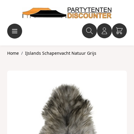
Ga naar de inhoud
Home
/
IJslands Schapenvacht Natuur Grijs