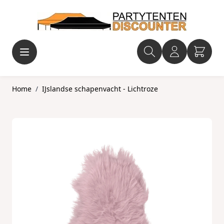
Ga naar de inhoud
Home
/
IJslandse schapenvacht - Lichtroze