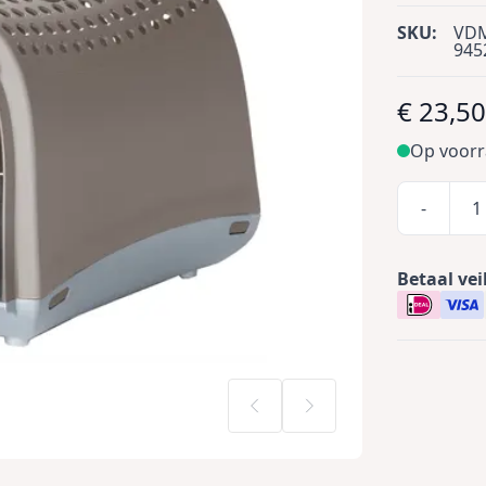
SKU:
VD
945
€ 23,5
Op voor
-
Betaal vei