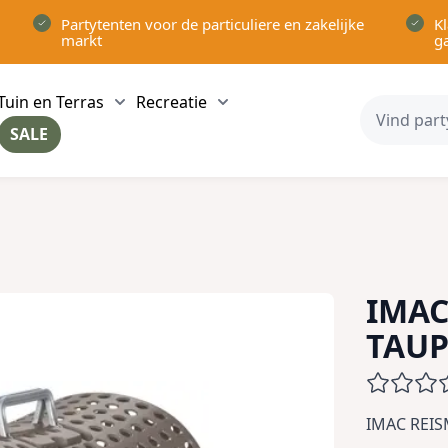
Partytenten voor de particuliere en zakelijke
Kl
markt
g
Tuin en Terras
Recreatie
ow submenu for Partytenten category
Show submenu for Tuin en Terras category
Show submenu for Recreatie 
SALE
ow submenu for Voor in Huis category
IMAC
TAUP
IMAC REI