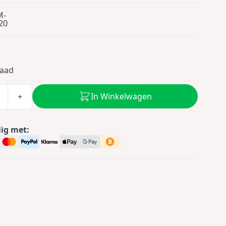
M-
20
0
raad
In Winkelwagen
+
lig met: