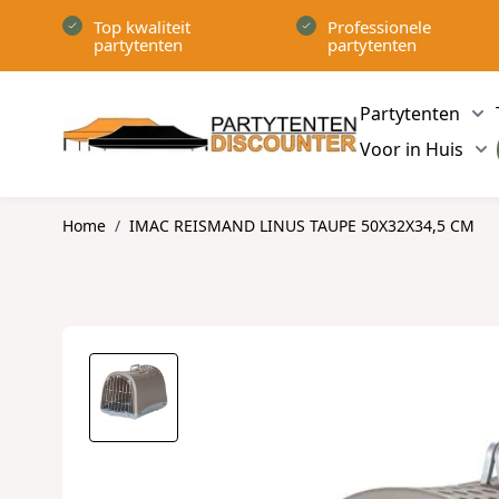
Ga naar de inhoud
Top kwaliteit
Professionele
partytenten
partytenten
Partytenten
Sh
Voor in Huis
Sh
Home
/
IMAC REISMAND LINUS TAUPE 50X32X34,5 CM