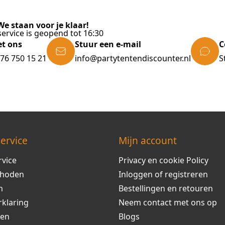
e staan voor je klaar!
ervice is geopend tot 16:30
et ons
Stuur een e-mail
C
)76 750 15 21
info@partytentendiscounter.nl
S
ervice
Mijn account
rvice
Privacy en cookie Policy
thoden
Inloggen of registreren
m
Bestellingen en retouren
rklaring
Neem contact met ons op
ren
Blogs