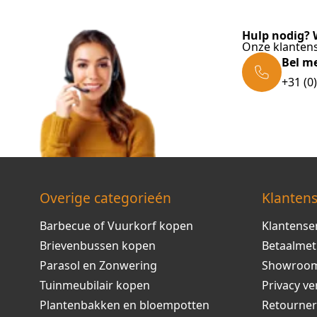
Hulp nodig? W
Onze klantens
Bel m
+31 (0
Overige categorieén
Klantens
Barbecue of Vuurkorf kopen
Klantense
Brievenbussen kopen
Betaalme
Parasol en Zonwering
Showroo
Tuinmeubilair kopen
Privacy ve
Plantenbakken en bloempotten
Retourne