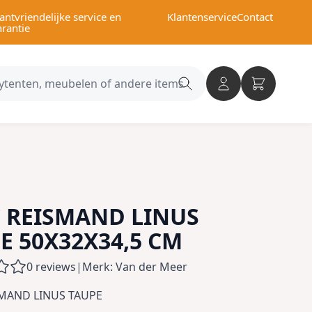
antvriendelijke service en
Klantenservice
Contact
arantie
Search
category
 REISMAND LINUS
E 50X32X34,5 CM
0 reviews
|
Merk: Van der Meer
SMAND LINUS TAUPE