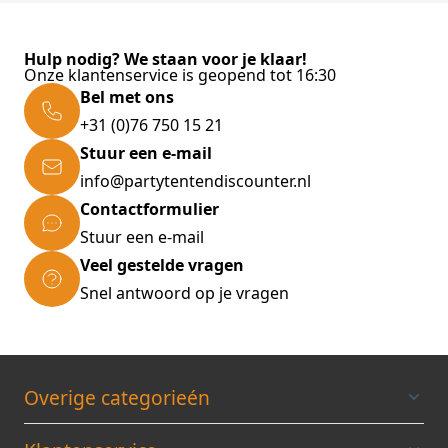
Samenstelling:
Hulp nodig? We staan voor je klaar!
(Bij)producten oliehoudende zaden*,
Onze klantenservice is geopend tot 16:30
Bel met ons
gedroogde voedergewassen, graan,
+31 (0)76 750 15 21
graan(bij)producten, vezelrijke producten,
Stuur een e-mail
(bij)producten suikerbereiding, mineralen,
info@partytentendiscounter.nl
oliën en vetten.
Contactformulier
* Geproduceerd met genetisch
Stuur een e-mail
gemodificeerde soja.
Veel gestelde vragen
Snel antwoord op je vragen
Analytische bestanddelen:
Ruw eiwit 18,5%, ruw vet 3,8%, ruwe celstof
15,6%, ruwe as 8,0%, calcium 0,80%, fosfor
0,58%, natruim 0,20%.
Overige categorieén
Nutritionele toevoegingsmiddelen per kg: