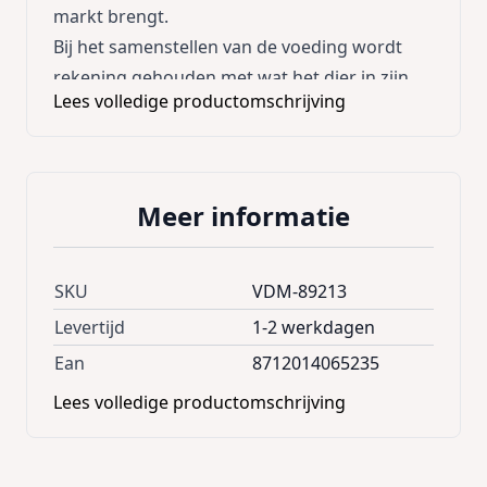
markt brengt.
Bij het samenstellen van de voeding wordt
rekening gehouden met wat het dier in zijn
Lees volledige productomschrijving
natuurlijke omgeving eet. Ook houden wij
rekening met de behoeften in de
verschillende levensfases.
De grondstoffen worden zorgvuldig
Meer informatie
geselecteerd en gecontroleerd op
voedingswaarde om er zeker van te zijn dat er
uitsluitend eerste kwaliteit wordt verwerkt.
SKU
VDM-89213
Kasper Faunafood mag puur natuur heten,
Levertijd
1-2 werkdagen
beter is er niet!
Ean
8712014065235
Kasper faunafood Hobbyline: een compleet
Lees volledige productomschrijving
assortiment kwaliteitsvoeding voor fokkers
en liefhebbers van dieren. Gezond
verwennen.