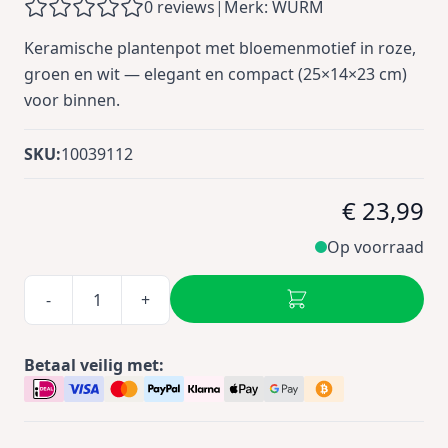
0 reviews
|
Merk: WURM
Keramische plantenpot met bloemenmotief in roze,
groen en wit — elegant en compact (25×14×23 cm)
voor binnen.
SKU:
10039112
€ 23,99
Op voorraad
-
+
Betaal veilig met: