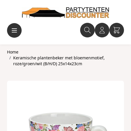
Ga naar de inhoud
Home
/
Keramische plantenbeker met bloemenmotief,
roze/groen/wit (B/H/D) 25x14x23cm