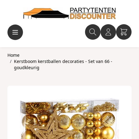
Ga naar de inhoud
Home
/
Kerstboom kerstballen decoraties - Set van 66 -
goudkleurig