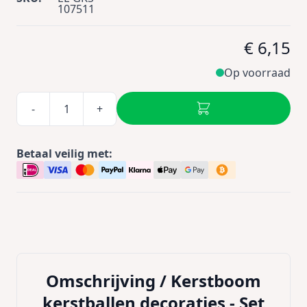
107511
€ 6,15
Op voorraad
-
+
Betaal veilig met:
Omschrijving /
Kerstboom
kerstballen decoraties - Set