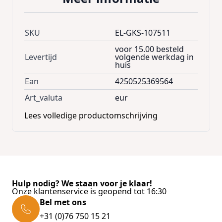
- glanzende en matte oppervlakken
Technische gegevens:
SKU
EL-GKS-107511
- Materiaal: kunststof - polystyreen
voor 15.00 besteld
Levertijd
volgende werkdag in
huis
Ean
4250525369564
Art_valuta
eur
Lees volledige productomschrijving
Hulp nodig? We staan voor je klaar!
Onze klantenservice is geopend tot 16:30
Bel met ons
+31 (0)76 750 15 21