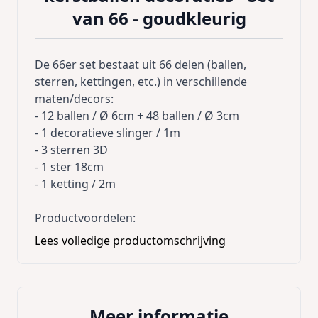
van 66 - goudkleurig
De 66er set bestaat uit 66 delen (ballen,
sterren, kettingen, etc.) in verschillende
maten/decors:
- 12 ballen / Ø 6cm + 48 ballen / Ø 3cm
- 1 decoratieve slinger / 1m
- 3 sterren 3D
- 1 ster 18cm
- 1 ketting / 2m
Productvoordelen:
- Ballen met hanger
Lees volledige productomschrijving
- voor binnen- en buitengebruik
- verschillende
decors/afmetingen/vormen/vormen
- gemaakt van robuust polystyreen plastic
Meer informatie