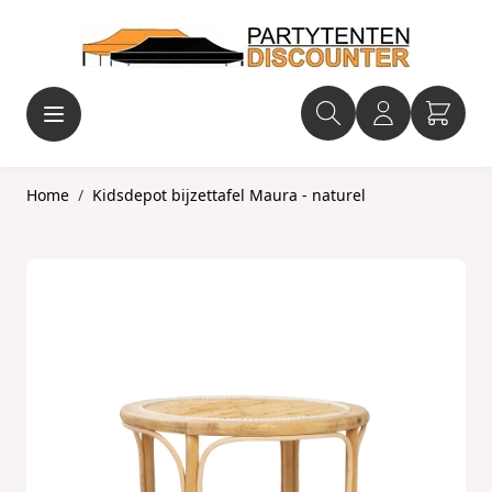
Ga naar de inhoud
Home
/
Kidsdepot bijzettafel Maura - naturel