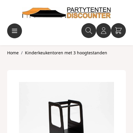
Ga naar de inhoud
Home
/
Kinderkeukentoren met 3 hoogtestanden