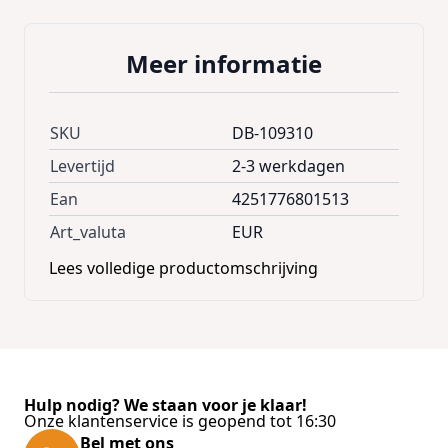
snelkoppelingen
kan de deken gemakkelijk
en veilig aan de hoofdsteunen achterin
Meer informatie
worden
bevestigd
.
4 banden met
zuignappen
bieden extra steun. De levering
omvat de respectievelijke
tegenhangers
van
SKU
DB-109310
de klittenbandsluitingen met plakstrips, als
alternatief kan de hoes ook worden gebruikt
Levertijd
2-3 werkdagen
in een kofferbak met stoffen bekleding
Ean
4251776801513
zonder extra klittenbandonderdelen.
Art_valuta
EUR
Productvoordelen:
Lees volledige productomschrijving
Beschermt de kofferbak op betrouwbare
wijze tegen krassen en vuil
Bevat 2 zakken voor bv. traktaties en of een
hondenriem
Krasbestendig, waterdicht en gemakkelijk
Hulp nodig? We staan voor je klaar!
Onze klantenservice is geopend tot 16:30
afwasbaar
Bel met ons