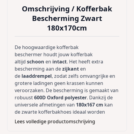
Omschrijving /
Kofferbak
Bescherming Zwart
180x170cm
De hoogwaardige kofferbak
beschermer houdt jouw kofferbak
altijd
schoon
en
intact
. Het heeft extra
bescherming aan de
zijkant
en
de
laaddrempel
, zodat zelfs omvangrijke en
grotere ladingen geen krassen kunnen
veroorzaken. De bescherming is gemaakt van
robuust
600D Oxford polyester
. Dankzij de
universele afmetingen van
180x167 cm
kan
de zwarte kofferbakhoes ideaal worden
geïntegreerd in elke kofferbak, van kleine
Lees volledige productomschrijving
auto's tot SUV's.
Met de
12 klittenbandstrips
en
2