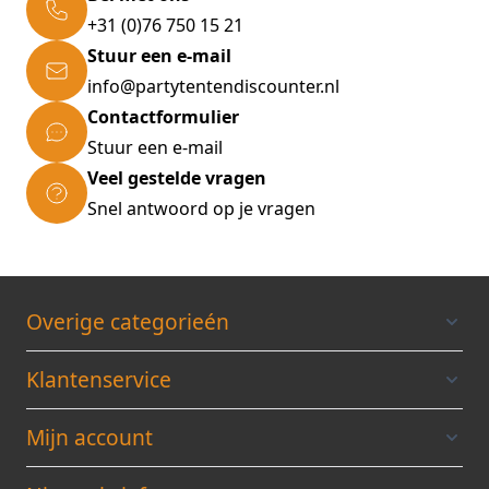
Gemakkelijk af te wassen
+31 (0)76 750 15 21
Stuur een e-mail
Technische gegevens:
info@partytentendiscounter.nl
Afmeting: 180 x 167 cm
Contactformulier
Materiaal: 100% polyester
Stuur een e-mail
Materiaaldichtheid: 600D
Veel gestelde vragen
Afmetingen zakken: 18,5 x 25 cm
Snel antwoord op je vragen
Materiaal stiksels en logo: 100% polyurethaan
Aantal kliksluitingen: 2
Aantal riemen: 4
Materiaal bandjes: 100% polyester
Overige categorieén
Kleur: Zwart
Klantenservice
Leveringsomvang:
1x kofferbak bescherming
Mijn account
12x klittenband met zelfklevende zijde