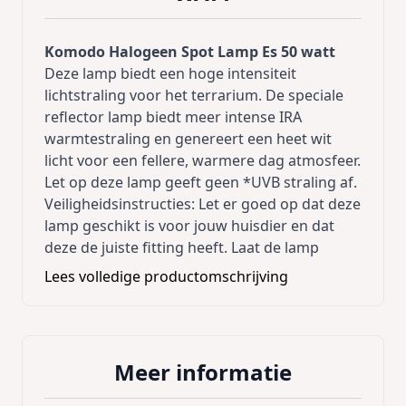
Komodo Halogeen Spot Lamp Es 50 watt
Deze lamp biedt een hoge intensiteit
lichtstraling voor het terrarium. De speciale
reflector lamp biedt meer intense IRA
warmtestraling en genereert een heet wit
licht voor een fellere, warmere dag atmosfeer.
Let op deze lamp geeft geen *UVB straling af.
Veiligheidsinstructies: Let er goed op dat deze
lamp geschikt is voor jouw huisdier en dat
deze de juiste fitting heeft. Laat de lamp
afkoelen voordat je deze in handen neemt, en
Lees volledige productomschrijving
schakel de stroomtoevoer uit bij het
vervangen. De lamp bevat een grote fitting
(E27).
Meer informatie
Gemiddelde branduren: 1000 uur.