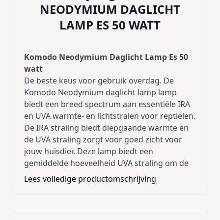
NEODYMIUM DAGLICHT
LAMP ES 50 WATT
Komodo Neodymium Daglicht Lamp Es 50
watt
De beste keus voor gebruik overdag. De
Komodo Neodymium daglicht lamp lamp
biedt een breed spectrum aan essentiële IRA
en UVA warmte- en lichtstralen voor reptielen.
De IRA straling biedt diepgaande warmte en
de UVA straling zorgt voor goed zicht voor
jouw huisdier. Deze lamp biedt een
gemiddelde hoeveelheid UVA straling om de
eetlust en het imuunsysteem te stimuleren.
Lees volledige productomschrijving
De Neodymium laag verminderd de gele kleur
van de lamp voor een witter daglicht, om een
natuurlijkere situatie voor het reptiel te