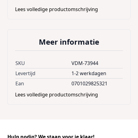
Lengte:30 cm
Lees volledige productomschrijving
Ook verkrijgbaar met een lengte van 40 cm.
Meer informatie
SKU
VDM-73944
Levertijd
1-2 werkdagen
Ean
0701029825321
Lees volledige productomschrijving
Hulp nodig? We staan voor je klaar!