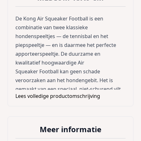
De Kong Air Squeaker Football is een
combinatie van twee klassieke
hondenspeeltjes — de tennisbal en het
piepspeeltje — en is daarmee het perfecte
apporteerspeeltje. De duurzame en
kwalitatief hoogwaardige Air
Squeaker Football kan geen schade
veroorzaken aan het hondengebit. Het is
gemaakt van een speciaal, niet-schurend vilt,
Lees volledige productomschrijving
in tegenstelling tot het schurende materiaal
van gewone tennisballen. Gebruik de Air
Squeaker Football als een veilig alternatief
voor die vieze stokken die uw hond in de tuin
Meer informatie
vindt.