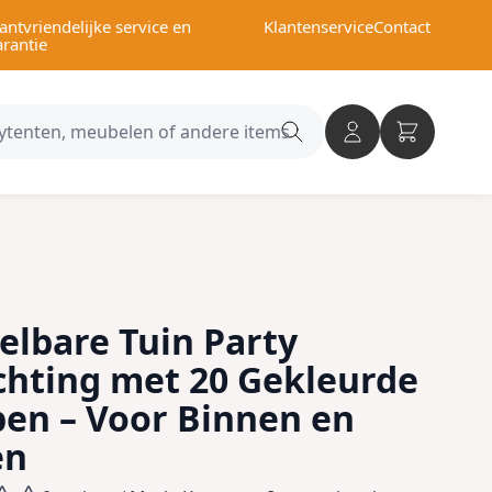
antvriendelijke service en
Klantenservice
Contact
arantie
Search
category
elbare Tuin Party
ichting met 20 Gekleurde
en – Voor Binnen en
en