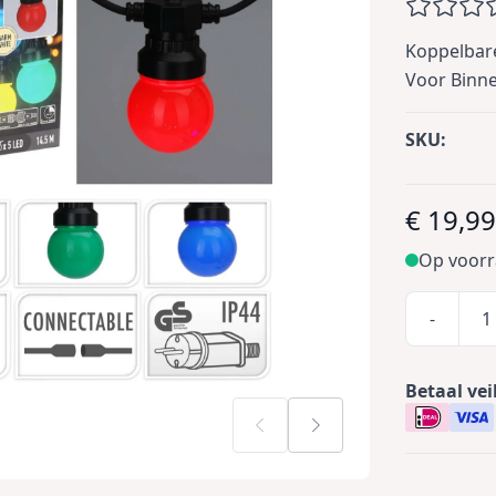
Koppelbare
Voor Binne
SKU:
€ 19,9
Op voor
-
Betaal vei