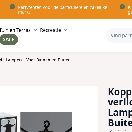
Partytenten voor de particuliere en zakelijke
Kl
markt
g
Tuin en Terras
Recreatie
ow submenu for Partytenten category
Show submenu for Tuin en Terras category
Show submenu for Recreatie 
SALE
ow submenu for Voor in Huis category
rde Lampen – Voor Binnen en Buiten
Kopp
verl
Lamp
Buit