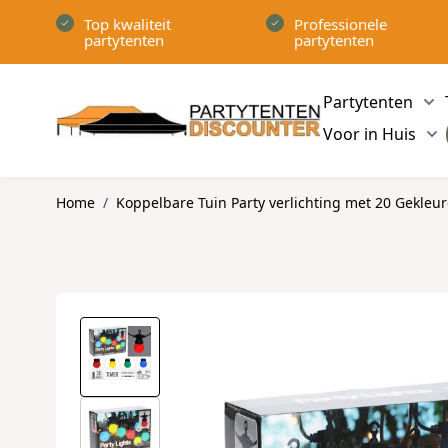
Ga naar de inhoud
Top kwaliteit
Professionele
partytenten
partytenten
Partytenten
Sh
Voor in Huis
Sh
Home
/
Koppelbare Tuin Party verlichting met 20 Gekleu