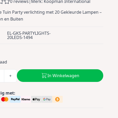
0 reviews
|
Merk: Koopman International
 Tuin Party verlichting met 20 Gekleurde Lampen –
n en Buiten
EL-GKS-PARTYLIGHTS-
20LEDS-1494
9
raad
In Winkelwagen
+
lig met: