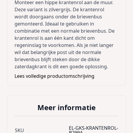
Monteer een hippe krantenrol aan de muur.
Deze variant is zilvergrijs. De krantenrol
wordt doorgaans onder de brievenbus
gemonteerd. Ideaal te gebruiken in
combinatie met een normale brievenbus. De
krantenrol is aan één kant dicht om
regeninslag te voorkomen. Als je niet langer
wil dat belangrijke post uit de normale
brievenbus blijft steken door de dikke
zaterdagkrant is dit een goede oplossing.
Gemaakt van oerdegelijk gegalvaniseerd
Lees volledige productomschrijving
staal.
40.2 x 14.2 x 8cm
Brievenbus is niet inbegrepen!
Meer informatie
EL-GKS-KRANTENROL-
SKU
B299A