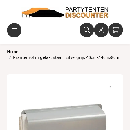
Ga naar de inhoud
Home
/
Krantenrol in gelakt staal , zilvergrijs 40cmx14cmx8cm