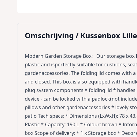
Omschrijving /
Kussenbox Lill
Modern Garden Storage Box: Our storage box Li
plastic and isperfectly suitable for cushions, sea
gardenaccessories. The folding lid comes with a
and closed. This box is also equipped with hand
plug system components * folding lid * handles 
device - can be locked with a padlock(not include
pillows and other gardenaccessories * lovely st
patio Tech specs: * Dimensions (LxWxH): 78 x 43.8 
Plastic * Capacity: 190 L * Colour: brown * Infor
box Scope of delivery: * 1 x Storage box * Decora