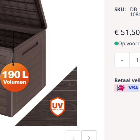
SKU:
DB-
108
€ 51,5
Op voor
-
Betaal vei