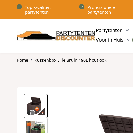
Ga naar de inhoud
Top kwaliteit
Professionele
partytenten
partytenten
Partytenten
Sh
Voor in Huis
Sh
Home
/
Kussenbox Lille Bruin 190L houtlook