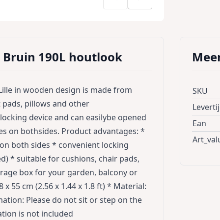
e Bruin 190L houtlook
Meer
lle in wooden design is made from
SKU
t pads, pillows and other
Leverti
 locking device and can easilybe opened
Ean
les on bothsides. Product advantages: *
Art_val
on both sides * convenient locking
d) * suitable for cushions, chair pads,
orage box for your garden, balcony or
x 55 cm (2.56 x 1.44 x 1.8 ft) * Material:
mation: Please do not sit or step on the
tion is not included