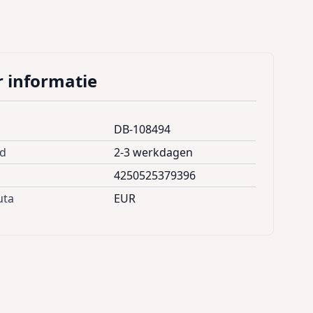
 informatie
DB-108494
jd
2-3 werkdagen
4250525379396
uta
EUR