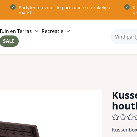
Partytenten voor de particuliere en zakelijke
Kl
markt
g
Tuin en Terras
Recreatie
ow submenu for Partytenten category
Show submenu for Tuin en Terras category
Show submenu for Recreatie 
SALE
ow submenu for Voor in Huis category
Kusse
hout
Kussenbox 