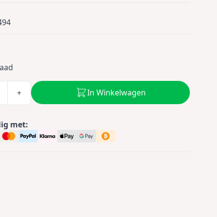
494
0
raad
In Winkelwagen
+
lig met: