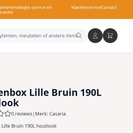
antvriendelijke service en
Klantenservice
Contact
arantie
Search
category
nbox Lille Bruin 190L
look
0 reviews
|
Merk: Casaria
Lille Bruin 190L houtlook