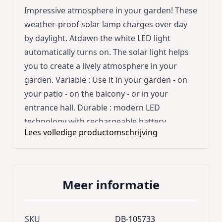
Impressive atmosphere in your garden! These
weather-proof solar lamp charges over day
by daylight. Atdawn the white LED light
automatically turns on. The solar light helps
you to create a lively atmosphere in your
garden. Variable : Use it in your garden - on
your patio - on the balcony - or in your
entrance hall. Durable : modern LED
technology with rechargeable battery
Lees volledige productomschrijving
Practical : Simple mounting due to stable soil
spike Product features : * Warm-white LED
light * Internal rechargeable battery *
Powerful solar panel * Weather-proof and
Meer informatie
sturdy (IP 44) * Sturdy tube and stable soil
spike * Automatic switch-on device at dawn
Technical Specifications : * Material : plastic *
SKU
DB-105733