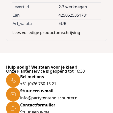
Color : black * Size (LxWxH) : 8.6cm x 8.6cm x
Levertijd
2-3 werkdagen
38cm * Power supply : SOLAR * Battery : Ni-
Ean
4250525351781
MH 1.2 V, 200 mA * Luminous color : warm-
Art_valuta
EUR
white Included in Delivery : * 6 x Solar lights,
Lees volledige productomschrijving
rechargeable batteries included
Hulp nodig? We staan voor je klaar!
Onze klantenservice is geopend tot 16:30
Bel met ons
+31 (0)76 750 15 21
Stuur een e-mail
info@partytentendiscounter.nl
Contactformulier
Stuur een e-mail