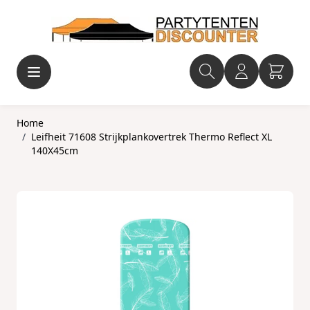
Ga naar de inhoud
Home
/
Leifheit 71608 Strijkplankovertrek Thermo Reflect XL
140X45cm