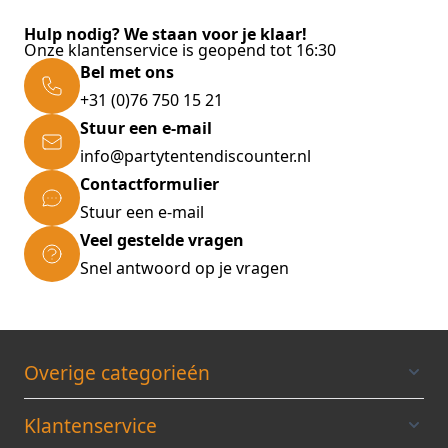
stoom en warmte. Dat zorgt voor een
Hulp nodig? We staan voor je klaar!
dubbelzijdig strijkeffect. Het strijken gaat
Onze klantenservice is geopend tot 16:30
duidelijk sneller. Geschikt voor conventionele
Bel met ons
strijkijzers. Voor strijkplanken met een strijkvlak
+31 (0)76 750 15 21
tot max. 140 x 45 cm.
Stuur een e-mail
info@partytentendiscounter.nl
Contactformulier
Stuur een e-mail
Veel gestelde vragen
Snel antwoord op je vragen
Overige categorieén
Klantenservice