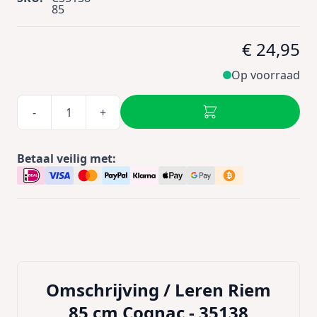
85
€ 24,95
Op voorraad
-
+
Betaal veilig met:
Omschrijving /
Leren Riem
85 cm Cognac - 35138