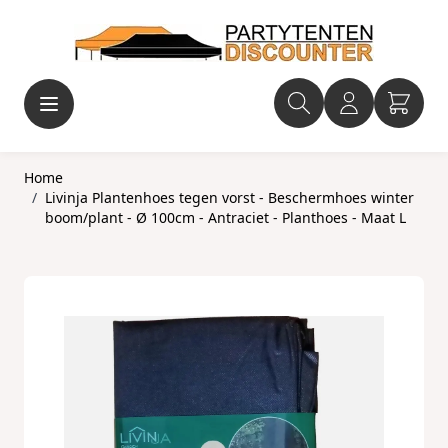
Ga naar de inhoud
Home
/
Livinja Plantenhoes tegen vorst - Beschermhoes winter
boom/plant - Ø 100cm - Antraciet - Planthoes - Maat L