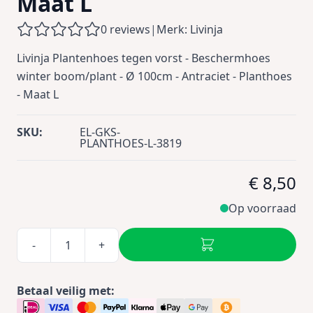
Maat L
0 reviews
|
Merk: Livinja
Livinja Plantenhoes tegen vorst - Beschermhoes
winter boom/plant - Ø 100cm - Antraciet - Planthoes
- Maat L
SKU:
EL-GKS-
PLANTHOES-L-3819
€ 8,50
Op voorraad
-
+
Betaal veilig met: