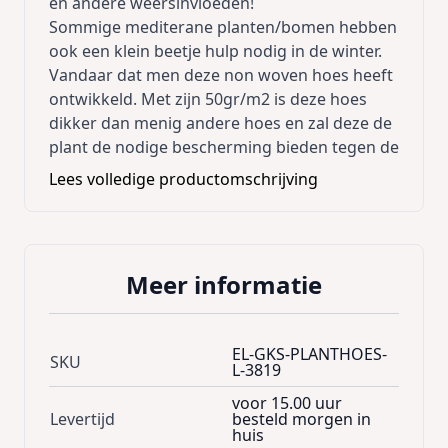
en andere weersinvloeden!
Sommige mediterane planten/bomen hebben
ook een klein beetje hulp nodig in de winter.
Vandaar dat men deze non woven hoes heeft
ontwikkeld. Met zijn 50gr/m2 is deze hoes
dikker dan menig andere hoes en zal deze de
plant de nodige bescherming bieden tegen de
koude wind en vorst.
Lees volledige productomschrijving
Deze planthoes bezit een handig trekkoord.
Materiaal : polypropyleen
Afmetingen : Maat L , diameter 100 cm ,
hoogte 150 cm
Meer informatie
EL-GKS-PLANTHOES-
SKU
L-3819
voor 15.00 uur
Levertijd
besteld morgen in
huis