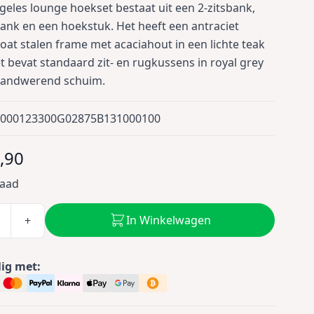
geles lounge hoekset bestaat uit een 2-zitsbank,
bank en een hoekstuk. Het heeft een antraciet
at stalen frame met acaciahout in een lichte teak
et bevat standaard zit- en rugkussens in royal grey
randwerend schuim.
0000123300G02875B131000100
,90
raad
In Winkelwagen
+
lig met: