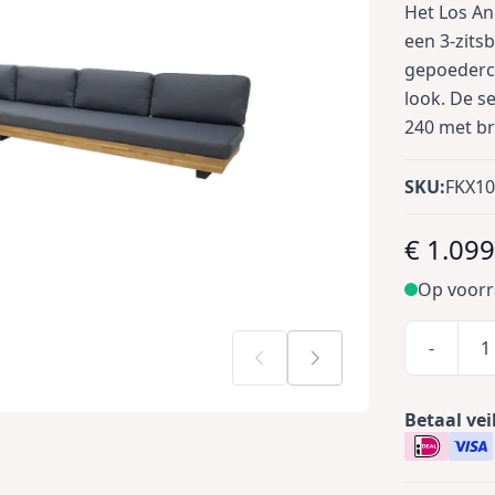
Het Los An
een 3-zits
gepoederco
look. De s
240 met b
SKU:
FKX1
€ 1.099
Op voor
-
Betaal vei