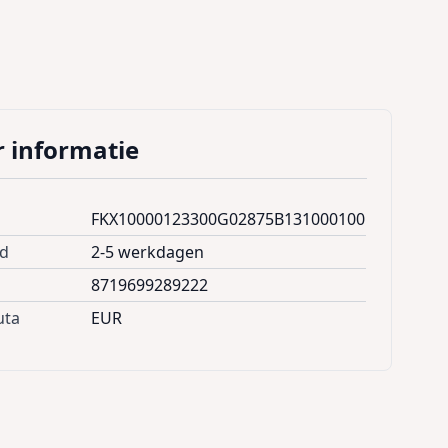
 informatie
FKX10000123300G02875B131000100
jd
2-5 werkdagen
8719699289222
uta
EUR