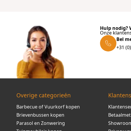
Hulp nodig? W
Onze klantens
Bel m
+31 (0
Overige categorieén
Klantens
Barbecue of Vuurkorf kopen
Klantense
Brievenbussen kopen
Betaalme
Parasol en Zonwering
Showroo