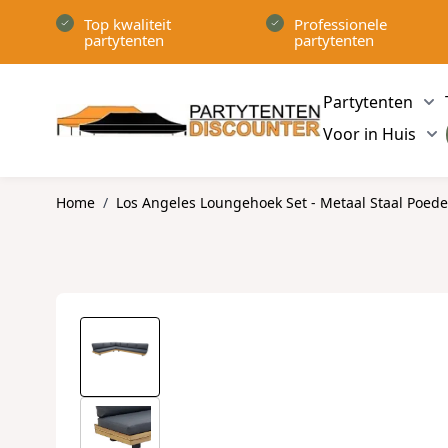
Ga naar de inhoud
Top kwaliteit
Professionele
partytenten
partytenten
Partytenten
Sh
Voor in Huis
Sh
Home
/
Los Angeles Loungehoek Set - Metaal Staal Poede