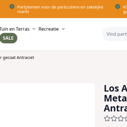
Partytenten voor de particuliere en zakelijke
Kl
markt
g
Tuin en Terras
Recreatie
ow submenu for Partytenten category
Show submenu for Tuin en Terras category
Show submenu for Recreatie 
SALE
ow submenu for Voor in Huis category
r gecoat Antraciet
Los 
Meta
Antr