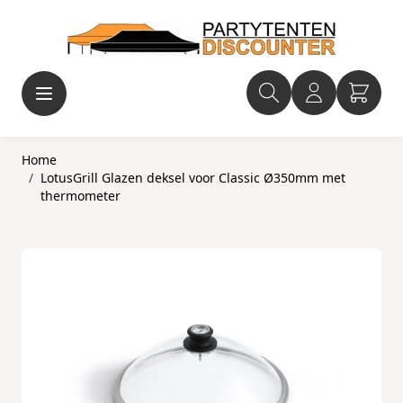
Ga naar de inhoud
Home
/
LotusGrill Glazen deksel voor Classic Ø350mm met
thermometer