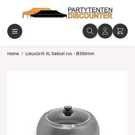
Ga naar de inhoud
Home
/
LotusGrill XL Deksel rvs - Ø390mm