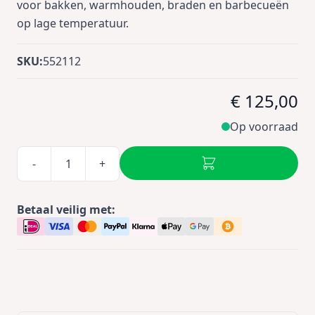
voor bakken, warmhouden, braden en barbecueën
op lage temperatuur.
SKU:
552112
€ 125,00
Op voorraad
-
+
Betaal veilig met: