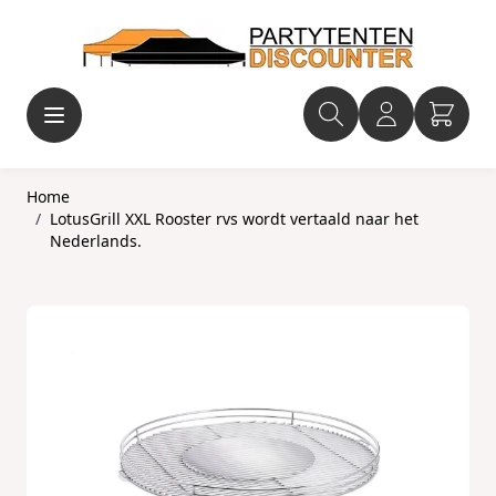
Ga naar de inhoud
Home
/
LotusGrill XXL Rooster rvs wordt vertaald naar het
Nederlands.