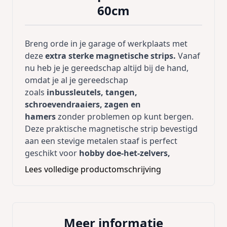
60cm
Breng orde in je garage of werkplaats met
deze
extra sterke magnetische strips.
Vanaf
nu heb je je gereedschap altijd bij de hand,
omdat je al je gereedschap
zoals
inbussleutels, tangen,
schroevendraaiers, zagen en
hamers
zonder problemen op kunt bergen.
Deze praktische magnetische strip bevestigd
aan een stevige metalen staaf is perfect
geschikt voor
hobby doe-het-zelvers,
werkplaatsen of keukens
. Het heeft
Lees volledige productomschrijving
een
capaciteit van tot wel 23 kg
en kan
bevestigd worden op
willekeurige hoogte bij
muren of kasten.
Montage materiaal wordt
meegeleverd.
Meer informatie
Voor montage aan muren van baksteen,