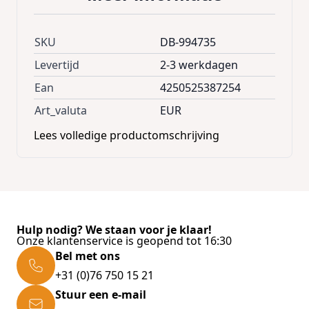
beton, gipsplaat of hout.
SKU
DB-994735
Productvoordelen
:
Levertijd
2-3 werkdagen
Capaciteit
tot wel 23 kg
totale lengte van 60 cm - Breedte: 2,6 cm
Ean
4250525387254
voor alle magnetische delen
Art_valuta
EUR
hygiënisch, schoon en altijd handig
Lees volledige productomschrijving
bespaar ruimte in je lades
bevestig op elke gewenste hoogte
Montagemateriaal wordt meegeleverd
Technische gegevens:
Hulp nodig? We staan voor je klaar!
Afmetingen (LxBxD): 60 x 2,5 x 1,3 cm
Onze klantenservice is geopend tot 16:30
Bel met ons
Capaciteit: per magnetische strip 23 kg
+31 (0)76 750 15 21
Kleur: Rood / Zwart
Stuur een e-mail
Aantal: 3 stuks