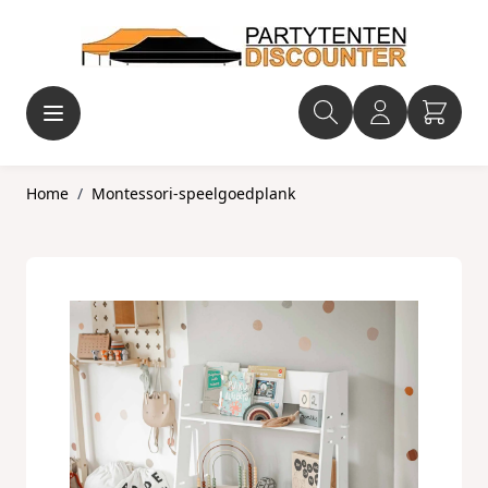
Ga naar de inhoud
Home
/
Montessori-speelgoedplank