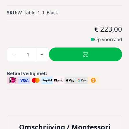
SKU:
W_Table_1_1_Black
€ 223,00
Op voorraad
-
+
Betaal veilig met:
Omschrijving /
Montessori